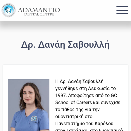
Skip
Skip
to
to
main
footer
content
Δρ. Δανάη Σαβουλλή
Η Δρ. Δανάη Σαβουλλή
γεννήθηκε στη Λευκωσία το
1997. Αποφοίτησε από το GC
School of Careers και συνέχισε
το πάθος της για την
οδοντιατρική στο
Πανεπιστήμιο του Καρόλου
στην Τσεχία και στο Ευρωπαϊκό