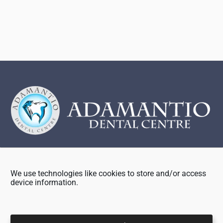
Footer
We use technologies like cookies to store and/or access
Ιφιγενείας 35, 2ος & 3ος Όροφος
device information.
2007 Στρόβολος (Ακρόπολη)
+357 22 442288
+357 99 839324 (Τμήμα Επειγόντων Περιστατικών)
info@adamantio.com