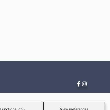
Functional only
View preferences