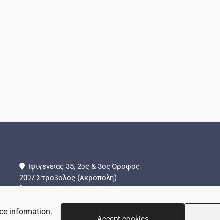
Ιφιγενείας 35, 2ος & 3ος Όροφος
2007 Στρόβολος (Ακρόπολη)
+357 22 442288
+357 99 839324 (Τμήμα Επειγόντων Περιστατικών)
ce information.
info@adamantio.com
Accept cookies