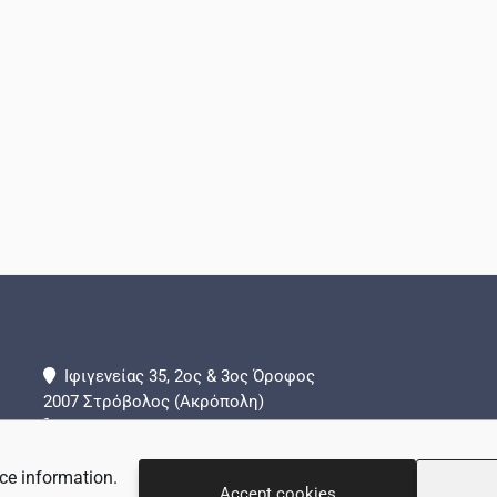
Ιφιγενείας 35, 2ος & 3ος Όροφος
2007 Στρόβολος (Ακρόπολη)
+357 22 442288
+357 99 839324 (Τμήμα Επειγόντων Περιστατικών)
ce information.
info@adamantio.com
Accept cookies