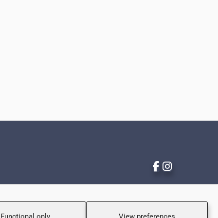
Functional only
View preferences