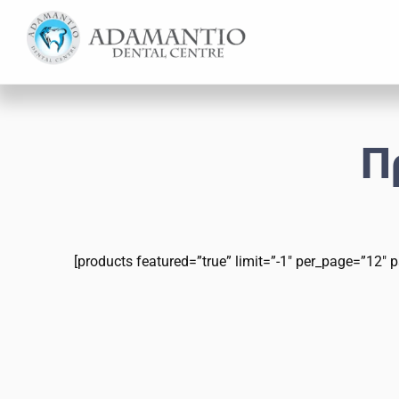
Skip
Skip
to
to
main
footer
content
Π
[products featured=”true” limit=”-1″ per_page=”12″ p